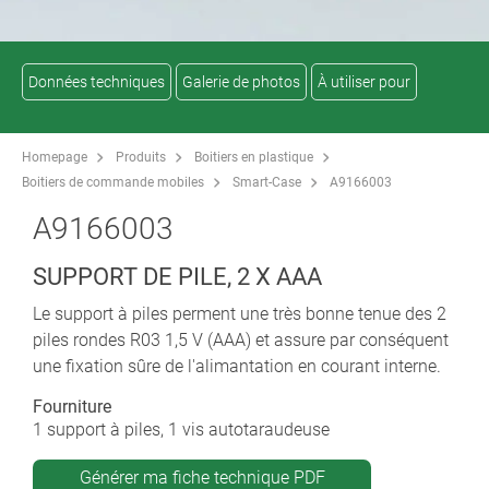
Données techniques
Galerie de photos
À utiliser pour
Homepage
Produits
Boitiers en plastique
Boitiers de commande mobiles
Smart-Case
A9166003
A9166003
SUPPORT DE PILE, 2 X AAA
Le support à piles perment une très bonne tenue des 2
piles rondes R03 1,5 V (AAA) et assure par conséquent
une fixation sûre de l'alimantation en courant interne.
Fourniture
1 support à piles, 1 vis autotaraudeuse
Générer ma fiche technique PDF