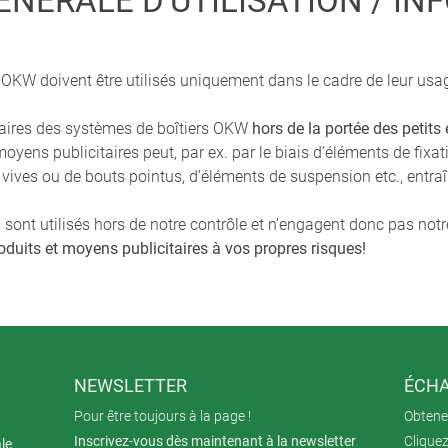
NÉRALE D'UTILISATION / IN
s OKW doivent être utilisés uniquement dans le cadre de leur us
itaires des systèmes de boîtiers OKW
hors de la portée des petits
yens publicitaires peut, par ex. par le biais d’éléments de fixa
 vives ou de bouts pointus, d’éléments de suspension etc., entraî
 sont utilisés hors de notre contrôle et n’engagent donc pas notr
oduits et moyens publicitaires à vos propres risques!
NEWSLETTER
ÉCHA
Pour être toujours à la page !
Obtenez
Inscrivez-vous dès maintenant à la newsletter
Cliquez
ale