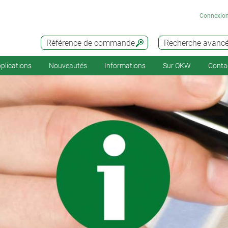
Connexio
Référence de commande
Recherche avanc
plications
Nouveautés
Informations
Sur OKW
Conta