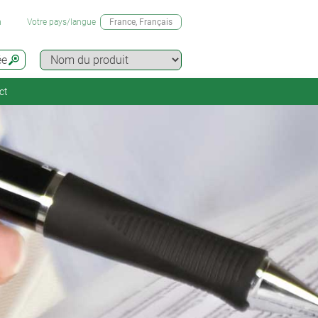
n
Votre pays/langue
France
, Français
ée
ct