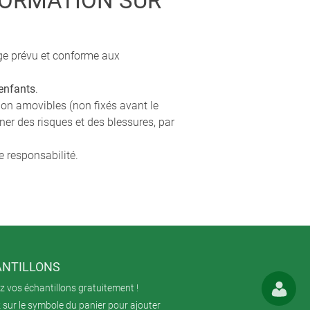
FORMATION SUR
age prévu et conforme aux
 enfants
.
tion amovibles (non fixés avant le
ner des risques et des blessures, par
e responsabilité.
NTILLONS
 vos échantillons gratuitement !
 sur le symbole du panier pour ajouter