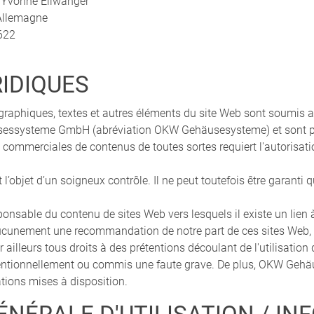
A) Yvonne Ellwanger
/Allemagne
622
IDIQUES
s graphiques, textes et autres éléments du site Web sont soumis a
sessysteme GmbH (abréviation OKW Gehäusesysteme) et sont 
s et commerciales de contenus de toutes sortes requiert l'autorisa
 l’objet d’un soigneux contrôle. Il ne peut toutefois être garant
sable du contenu de sites Web vers lesquels il existe un lien à
ucunement une recommandation de notre part de ces sites Web, ni
ailleurs tous droits à des prétentions découlant de l'utilisation d
entionnellement ou commis une faute grave. De plus, OKW Gehäu
tions mises à disposition.