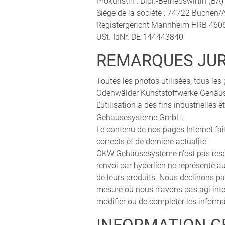
Prokuristin : Dipl.-Betriebswirtin (B
Siège de la société : 74722 Buchen
Registergericht Mannheim HRB 460
USt. IdNr. DE 144443840
REMARQUES JUR
Toutes les photos utilisées, tous le
Odenwälder Kunststoffwerke Gehäu
L'utilisation à des fins industrielle
Gehäusesysteme GmbH.
Le contenu de nos pages Internet fait
corrects et de dernière actualité.
OKW Gehäusesysteme n'est pas respon
renvoi par hyperlien ne représente a
de leurs produits. Nous déclinons par 
mesure où nous n'avons pas agi int
modifier ou de compléter les informa