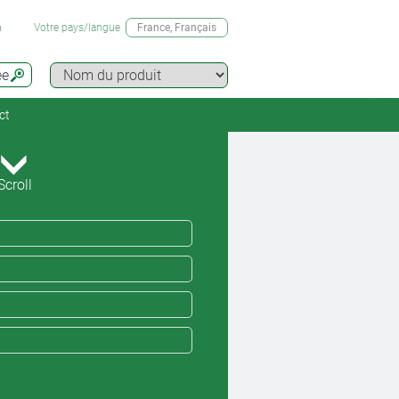
n
Votre pays/langue
France
, Français
ée
ct
Scroll