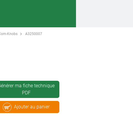
Com-Knobs
A3250007
énérer ma fiche technique
PDF
Ajouter au panier