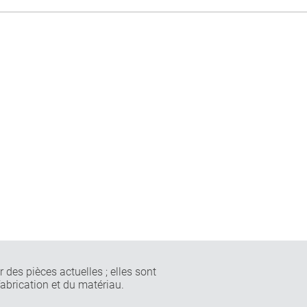
 des pièces actuelles ; elles sont
fabrication et du matériau.