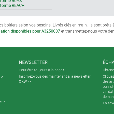
forme RoHS
nforme REACH
boitiers selon vos besoins. Livrés clés en main, ils sont prêts
isation disponibles pour A3250007
et transmettez-nous votre de
NEWSLETTER
ÉCHA
Pour être toujours à la page !
Obtenez
Inscrivez-vous dès maintenant à la newsletter
Cliquez
ale
OKW >>
des art
puis cl
validat
demand
teur
En savo