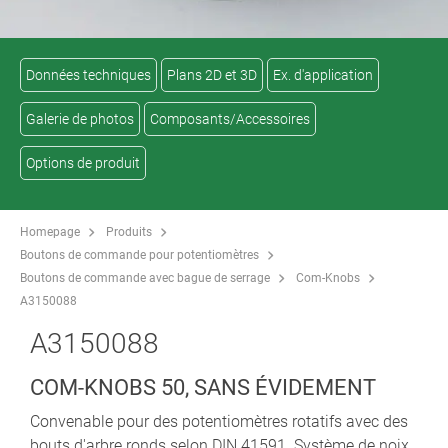
Données techniques
Plans 2D et 3D
Ex. d'application
Galerie de photos
Composants/Accessoires
Options de produit
Homepage
Produits
Boutons de commande pour potentiomètres
Boutons de commande avec bague de serrage
Com-Knobs
A3150088
A3150088
COM-KNOBS 50, SANS ÉVIDEMENT
Convenable pour des potentiomètres rotatifs avec des
bouts d'arbre ronds selon DIN 41591. Système de noix