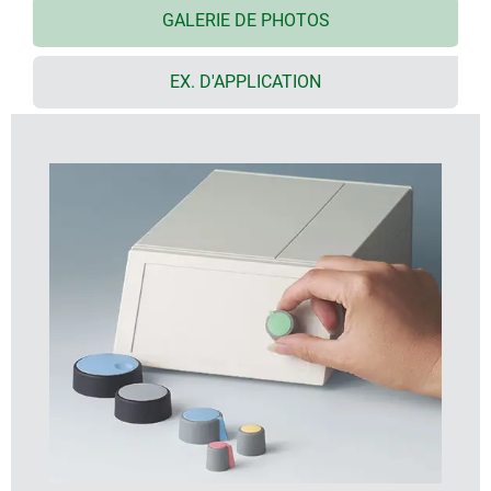
fixation sécurisée sur l’axe
GALERIE DE PHOTOS
utilisable avec ou sans repère
à partir de la taille 40, le capuchon est disponible
EX. D'APPLICATION
avec/sans empreinte facilitant le réglage
à combiner avec disque, cadran, ou jupe pour écrou
design semblable aux boutons TOP-KNOBS
garantissant un style uniforme lorsque vous utilisez
des produits issus de ces deux familles
combinaison de couleurs modernes aux tons
pastels
Tailles des boutons
Alésages
ø 16, 20, 23 mm
4 mm, 6 mm, 1/4"
ø 31 mm
6 mm, 1/4"
ø 40, 50 mm
6 mm, 8 mm