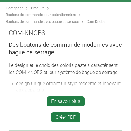
Homepage
Produits
Boutons de commande pour potentiomètres
Boutons de commande avec bague de serrage
Com-Knobs
COM-KNOBS
Des boutons de commande modernes avec
bague de serrage
Le design et le choix des coloris pastels caractérisent
les COM-KNOBS et leur système de bague de serrage.
design unique offrant un style moderne et innovant
aux appareils
capuchon avec une finition chromée matte pour un
En savoir plus
effet métallique haut de gamme (tailles 23-40)
commande fiable grâce à la fixation par bague de
Créer PDF
serrage
montage du bouton par l’avant de l’appareil et