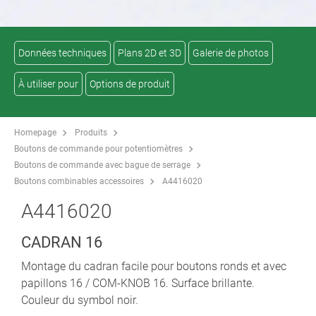
Données techniques
Plans 2D et 3D
Galerie de photos
À utiliser pour
Options de produit
Homepage
Produits
Boutons de commande pour potentiomètres
Boutons de commande avec bague de serrage
Boutons combinables accessoires
A4416020
A4416020
CADRAN 16
Montage du cadran facile pour boutons ronds et avec
papillons 16 / COM-KNOB 16. Surface brillante.
Couleur du symbol noir.