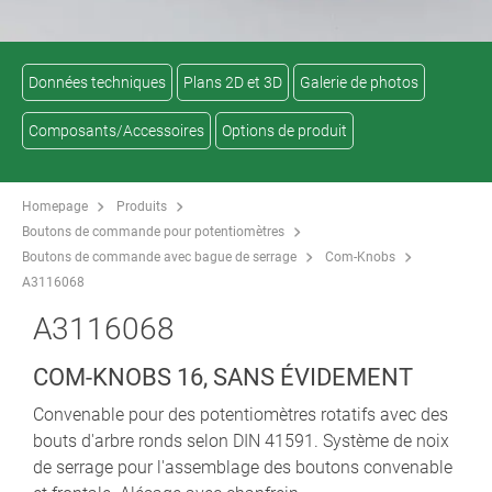
Données techniques
Plans 2D et 3D
Galerie de photos
Composants/Accessoires
Options de produit
Homepage
Produits
Boutons de commande pour potentiomètres
Boutons de commande avec bague de serrage
Com-Knobs
A3116068
A3116068
COM-KNOBS 16, SANS ÉVIDEMENT
Convenable pour des potentiomètres rotatifs avec des
bouts d'arbre ronds selon DIN 41591. Système de noix
de serrage pour l'assemblage des boutons convenable