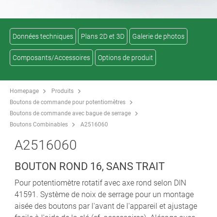
Données techniques
Plans 2D et 3D
Galerie de photos
Composants/Accessoires
Options de produit
Homepage
Produits
Boutons de commande pour potentiomètres
Boutons de commande avec bague de serrage
Boutons Combinables
A2516060
A2516060
BOUTON ROND 16, SANS TRAIT
Pour potentiomètre rotatif avec axe rond selon DIN
41591. Système de noix de serrage pour un montage
aisée des boutons par l'avant de l'appareil et ajustage