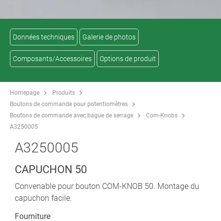
Données techniques
Galerie de photos
Composants/Accessoires
Options de produit
Homepage
Produits
Boutons de commande pour potentiomètres
Boutons de commande avec bague de serrage
Com-Knobs
A3250005
A3250005
CAPUCHON 50
Convenable pour bouton COM-KNOB 50. Montage du
capuchon facile.
Fourniture