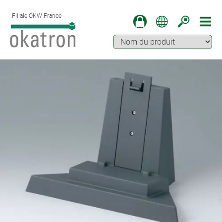
Filiale OKW France