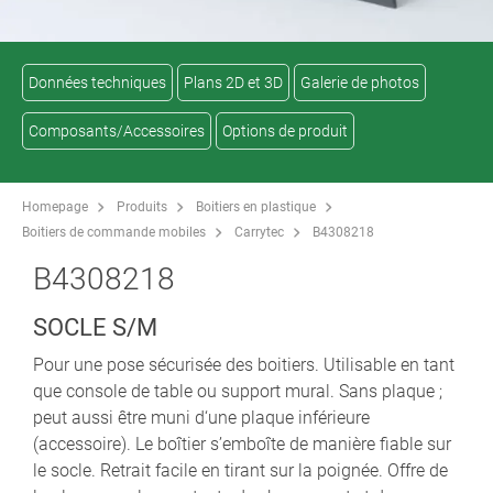
Données techniques
Plans 2D et 3D
Galerie de photos
Composants/Accessoires
Options de produit
Homepage
Produits
Boitiers en plastique
Boitiers de commande mobiles
Carrytec
B4308218
B4308218
SOCLE S/M
Pour une pose sécurisée des boitiers. Utilisable en tant
que console de table ou support mural. Sans plaque ;
peut aussi être muni d‘une plaque inférieure
(accessoire). Le boîtier s’emboîte de manière fiable sur
le socle. Retrait facile en tirant sur la poignée. Offre de