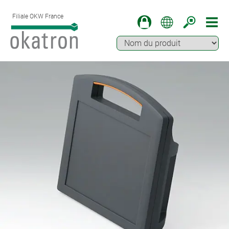
Filiale OKW France