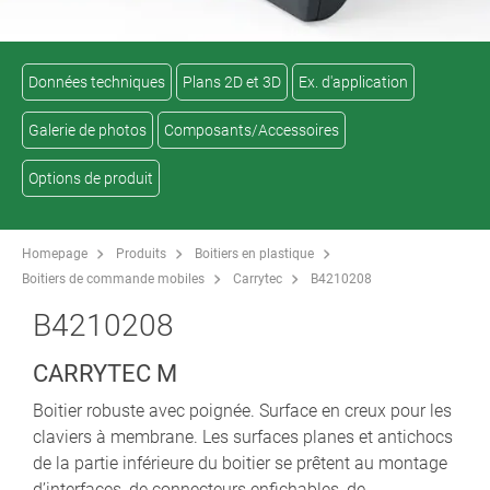
Données techniques
Plans 2D et 3D
Ex. d'application
Galerie de photos
Composants/Accessoires
Options de produit
Homepage
Produits
Boitiers en plastique
Boitiers de commande mobiles
Carrytec
B4210208
B4210208
CARRYTEC M
Boitier robuste avec poignée. Surface en creux pour les
claviers à membrane. Les surfaces planes et antichocs
de la partie inférieure du boitier se prêtent au montage
d’interfaces, de connecteurs enfichables, de