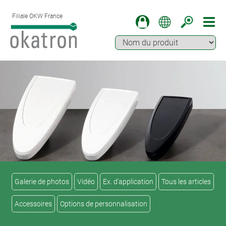
Filiale OKW France
Galerie de photos
Vidéo
Ex. d'application
Tous les articles
Accessoires
Options de personnalisation