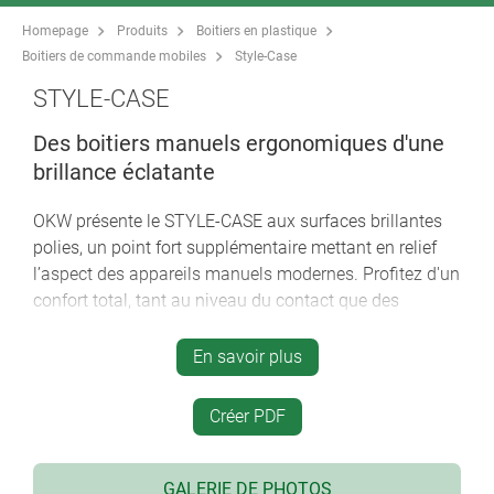
Homepage
Produits
Boitiers en plastique
Boitiers de commande mobiles
Style-Case
STYLE-CASE
Des boitiers manuels ergonomiques d'une
brillance éclatante
OKW présente le STYLE-CASE aux surfaces brillantes
polies, un point fort supplémentaire mettant en relief
l’aspect des appareils manuels modernes. Profitez d'un
confort total, tant au niveau du contact que des
dimensions, grâce à la sensation plaisante au toucher
qu'il procure.
En savoir plus
matériau ASA de grande qualité avec protection
Créer PDF
élevée contre les UV ou en matériau perméable aux
rayons infrarouges (Plexiglas) PMMA
surface brillante facile à nettoyer
GALERIE DE PHOTOS