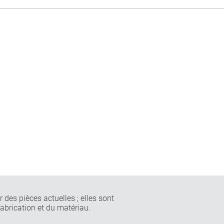
 des pièces actuelles ; elles sont
fabrication et du matériau.