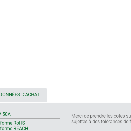
DONNÉES D'ACHAT
V 50A
Merci de prendre les cotes sur
sujettes à des tolérances de 
forme RoHS
nforme REACH