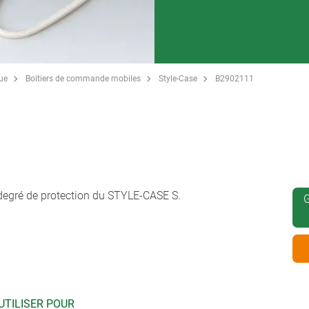
que
Boitiers de commande mobiles
Style-Case
B2902111
S
 degré de protection du STYLE-CASE S.
G
UTILISER POUR