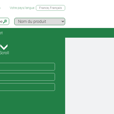
n
Votre pays/langue
France
, Français
ée
ct
Scroll