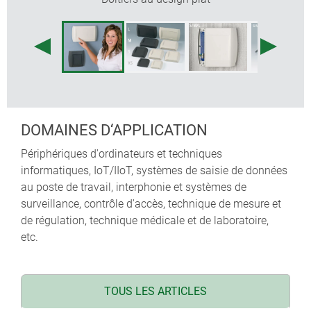
degré de protection IP 40
obturateurs amovibles, un avantage pour les
opérations de câblage ou le changement des piles
(S, M, L)
des bossages de fixation pour circuits imprimés et
composants à incorporer
DOMAINES D‘APPLICATION
Périphériques d'ordinateurs et techniques
informatiques, IoT/IIoT, systèmes de saisie de données
au poste de travail, interphonie et systèmes de
surveillance, contrôle d'accès, technique de mesure et
de régulation, technique médicale et de laboratoire,
etc.
TOUS LES ARTICLES