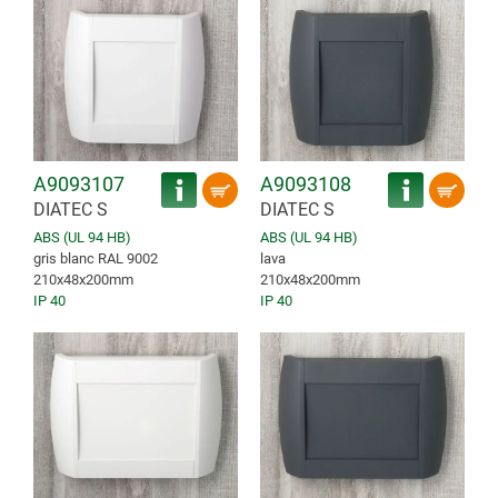
A9093107
A9093108
DIATEC S
DIATEC S
ABS (UL 94 HB)
ABS (UL 94 HB)
gris blanc RAL 9002
lava
210x48x200mm
210x48x200mm
IP 40
IP 40