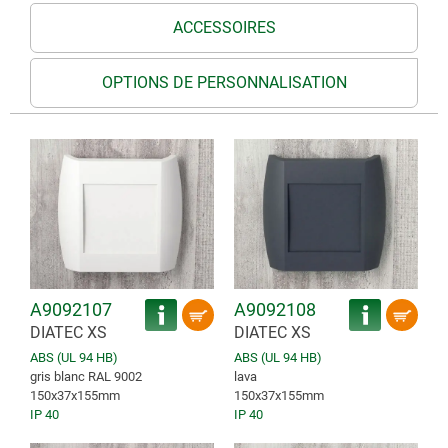
ACCESSOIRES
OPTIONS DE PERSONNALISATION
A9092107
A9092108
DIATEC XS
DIATEC XS
ABS (UL 94 HB)
ABS (UL 94 HB)
gris blanc RAL 9002
lava
150x37x155mm
150x37x155mm
IP 40
IP 40