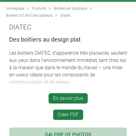
Homepage
Produits
Boitiers en plastique
Boitiers IoT/IIoT/de capteurs
Diatec
DIATEC
Des boitiers au design plat
Les boitiers DIATEC, d’apparence très plaisante, sautent
aux yeux dans l‘environnement immédiat, tant chez soi
à la maison que dans le monde du travail – une mise
en valeur idéale pour les composants de
communication et de réseau.
un design moderne et de faible hauteur pour les
En savoir plus
applications de table et murales
interface centrale pour les claviers à membrane,
Créer PDF
écrans tactiles, afficheurs, etc.
espace protégé pour interfaces, passe-câbles à vis,
connecteurs, etc.
GALERIE DE PHOTOS