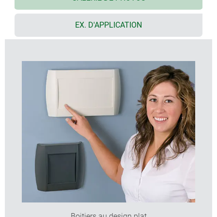
fixation aisée au mur et dissimulée grâce aux trous
oblongs, ou encore fixation du boitier par les coins
EX. D'APPLICATION
4 tailles, 2 coloris
DIATEC XS :
boitier en deux pièces vissées dont une
partie supérieure et une partie inférieure,
compartiment piles intégré pour deux piles AA,
contour préformé dans la partie inférieure pour
prise encastrable sous crépi
DIATEC S, M, L :
boitier en quatre pièces
comprenant les parties supérieure et inférieure ainsi
que deux obturateurs pour recouvrir la partie vissée
du boitier ; le cas échéant, les deux obturateurs
encliquetés pourront être bloqués de manière à
empêcher un accès non autorisé ; compartiment
piles intégré pour deux piles rondes AA ou une pile
plate 9 V
des plaques enfichables séparées permettent de
subdiviser l‘espace interne, par ex. pour empêcher
tout contact avec la partie électronique lors d’un
changement des piles (accessoires pour S, M, L)
Boitiers au design plat