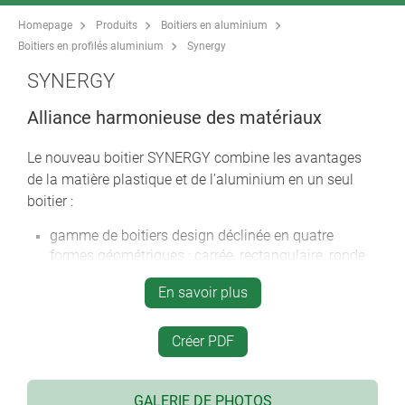
Homepage
Produits
Boitiers en aluminium
Boitiers en profilés aluminium
Synergy
SYNERGY
Alliance harmonieuse des matériaux
Le nouveau boitier SYNERGY combine les avantages
de la matière plastique et de l’aluminium en un seul
boitier :
gamme de boitiers design déclinée en quatre
formes géométriques : carrée, rectangulaire, ronde
et ovale
*** iF product design award ***
En savoir plus
36 tailles de boitiers offrant de l'espace pour
l’électronique et les éléments de commande
Créer PDF
vis inox à empreinte Torx
combinaison de coloris : aluminium anodisé argent
et pièces en matière plastique noires
GALERIE DE PHOTOS