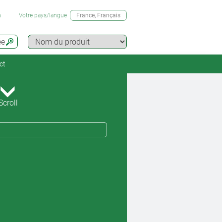
n
Votre pays/langue
France
, Français
ée
ct
Scroll