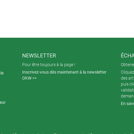
NEWSLETTER
ÉCHA
Pour être toujours à la page !
Obtenez
Inscrivez-vous dès maintenant à la newsletter
Cliquez
ale
OKW >>
des art
puis cl
validat
demand
teur
En savo