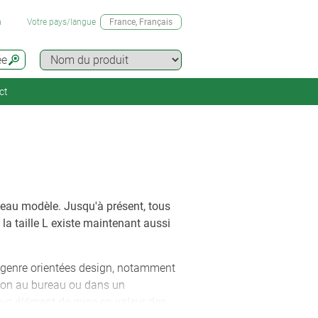
n
Votre pays/langue
France
, Français
ée
ct
au modèle. Jusqu'à présent, tous
 la taille L existe maintenant aussi
 genre orientées design, notamment
tion au bureau ou dans un
t un élément de mise en valeur des