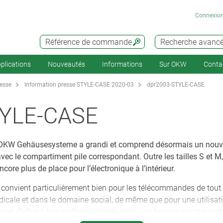
Connexio
Référence de commande
Recherche avanc
plications
Nouveautés
Informations
Sur OKW
Conta
resse
Information presse STYLE-CASE 2020-03
dpr2003-STYLE-CASE
YLE-CASE
d’OKW Gehäusesysteme a grandi et comprend désormais un nouve
'avec le compartiment pile correspondant. Outre les tailles S et M,
core plus de place pour l’électronique à l’intérieur.
convient particulièrement bien pour les télécommandes de tout
icale et dans le domaine social, de même que pour une utilisa
el. Grâce à leur surface brillante polie, ces boitiers constituen