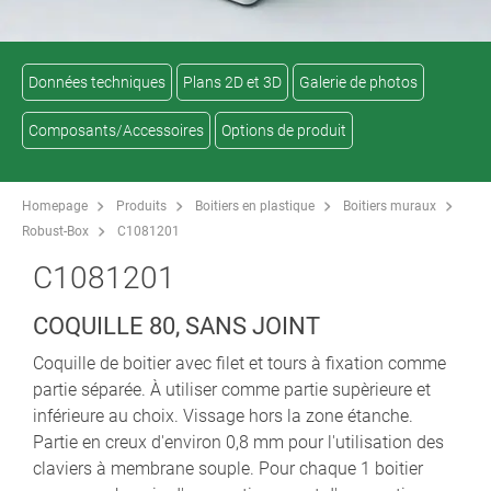
Données techniques
Plans 2D et 3D
Galerie de photos
Composants/Accessoires
Options de produit
Homepage
Produits
Boitiers en plastique
Boitiers muraux
Robust-Box
C1081201
C1081201
COQUILLE 80, SANS JOINT
Coquille de boitier avec filet et tours à fixation comme
partie séparée. À utiliser comme partie supèrieure et
inférieure au choix. Vissage hors la zone étanche.
Partie en creux d'environ 0,8 mm pour l'utilisation des
claviers à membrane souple. Pour chaque 1 boitier