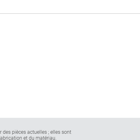
 des pièces actuelles ; elles sont
fabrication et du matériau.