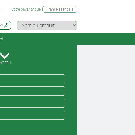
n
Votre pays/langue
France
, Français
ée
ct
Scroll