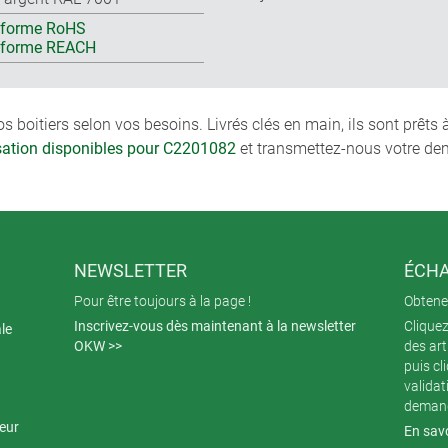
forme RoHS
nforme REACH
boitiers selon vos besoins. Livrés clés en main, ils sont prêts
isation disponibles pour C2201082
et transmettez-nous votre de
NEWSLETTER
ÉCHA
Pour être toujours à la page !
Obtenez
Inscrivez-vous dès maintenant à la newsletter
Cliquez
ale
OKW >>
des art
puis cl
validat
demand
teur
En savo