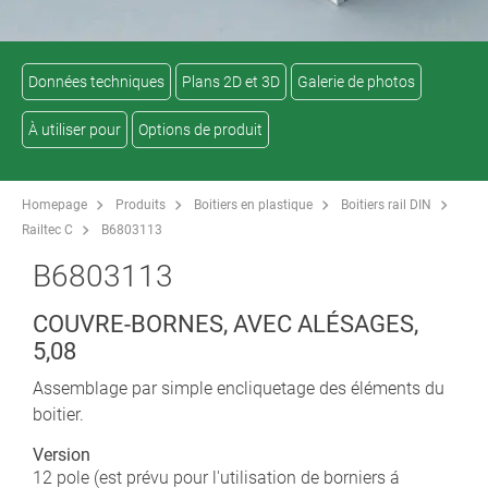
Données techniques
Plans 2D et 3D
Galerie de photos
À utiliser pour
Options de produit
Homepage
Produits
Boitiers en plastique
Boitiers rail DIN
Railtec C
B6803113
B6803113
COUVRE-BORNES, AVEC ALÉSAGES,
5,08
Assemblage par simple encliquetage des éléments du
boitier.
Version
12 pole (est prévu pour l'utilisation de borniers á