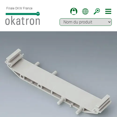
Filiale OKW France