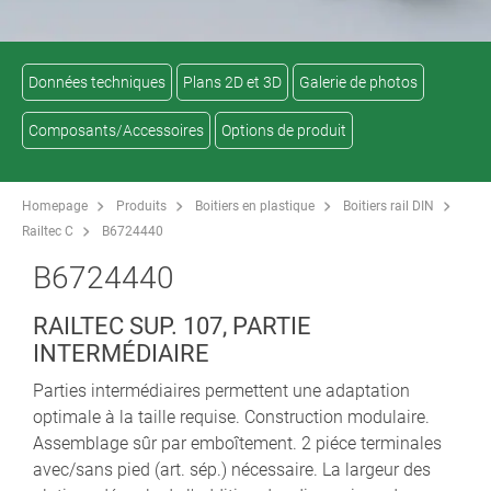
Données techniques
Plans 2D et 3D
Galerie de photos
Composants/Accessoires
Options de produit
Homepage
Produits
Boitiers en plastique
Boitiers rail DIN
Railtec C
B6724440
B6724440
RAILTEC SUP. 107, PARTIE
INTERMÉDIAIRE
Parties intermédiaires permettent une adaptation
optimale à la taille requise. Construction modulaire.
Assemblage sûr par emboîtement. 2 piéce terminales
avec/sans pied (art. sép.) nécessaire. La largeur des