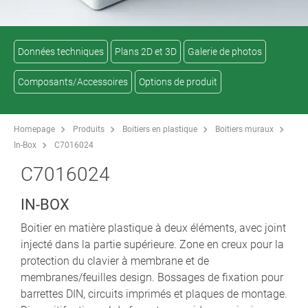
Données techniques
Plans 2D et 3D
Galerie de photos
Composants/Accessoires
Options de produit
Homepage
Produits
Boitiers en plastique
Boitiers muraux
In-Box
C7016024
C7016024
IN-BOX
Boitier en matière plastique à deux éléments, avec joint
injecté dans la partie supérieure. Zone en creux pour la
protection du clavier à membrane et de
membranes/feuilles design. Bossages de fixation pour
barrettes DIN, circuits imprimés et plaques de montage.