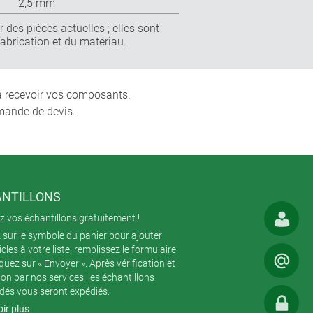
2,5 mm
 des pièces actuelles ; elles sont
fabrication et du matériau.
 à recevoir vos composants.
mande de devis.
NTILLONS
 vos échantillons gratuitement !
 sur le symbole du panier pour ajouter
icles à votre liste, remplissez le formulaire
iquez sur « Envoyer ». Après vérification et
ion par nos services, les échantillons
és vous seront expédiés.
ir plus