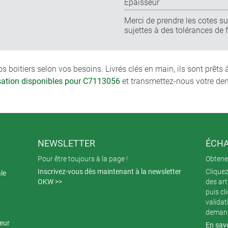
Épaisseur
Merci de prendre les cotes sur
sujettes à des tolérances de 
boitiers selon vos besoins. Livrés clés en main, ils sont prêts
isation disponibles pour C7113056
et transmettez-nous votre de
NEWSLETTER
ÉCHA
Pour être toujours à la page !
Obtenez
Inscrivez-vous dès maintenant à la newsletter
Cliquez
ale
OKW >>
des art
puis cl
validat
demand
teur
En savo