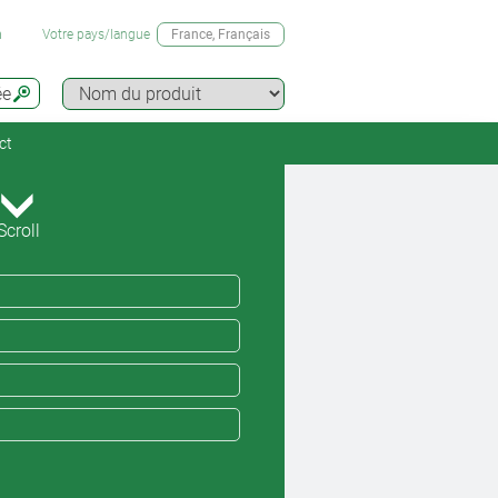
n
Votre pays/langue
France
, Français
ée
ct
Scroll