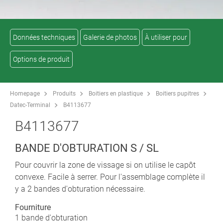
Données techniques
Galerie de photos
À utiliser pour
Options de produit
Homepage
Produits
Boitiers en plastique
Boitiers pupitres
Datec-Terminal
B4113677
B4113677
BANDE D'OBTURATION S / SL
Pour couvrir la zone de vissage si on utilise le capôt
convexe. Facile à serrer. Pour l'assemblage complète il
y a 2 bandes d'obturation nécessaire.
Fourniture
1 bande d'obturation