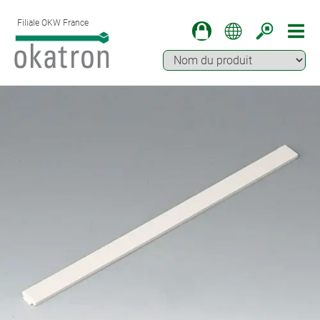
Filiale OKW France