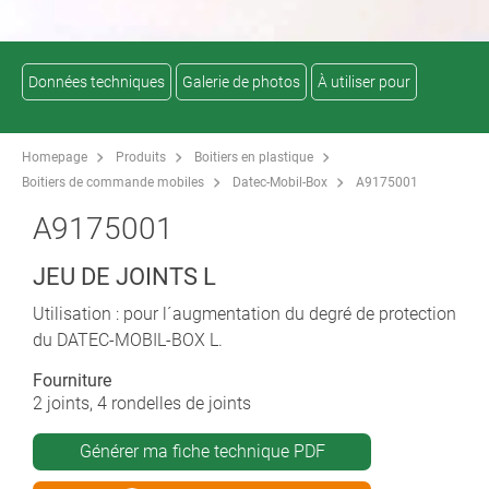
Données techniques
Galerie de photos
À utiliser pour
Homepage
Produits
Boitiers en plastique
Boitiers de commande mobiles
Datec-Mobil-Box
A9175001
A9175001
JEU DE JOINTS L
Utilisation : pour l´augmentation du degré de protection
du DATEC-MOBIL-BOX L.
Fourniture
2 joints, 4 rondelles de joints
Générer ma fiche technique PDF