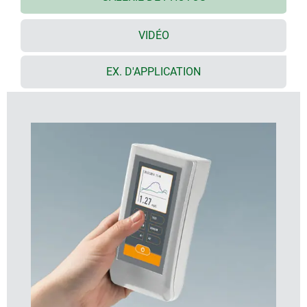
piles rondes NR6 1,5 V (AA) ;
trois piles garantissent une alimentation sûre en
tension 3 V
VIDÉO
les cartes SD/connecteurs USB sont utilisables à
l'intérieur de l'espace étanche (versions avec
EX. D'APPLICATION
compartiment piles)
socle pour la transmission facile des données et du
courant de chargement en accessoire
vissage avec vis inox et entrainement Torx
accessoires supplémentaires : jeu de ressorts de
contact et contacts dorés