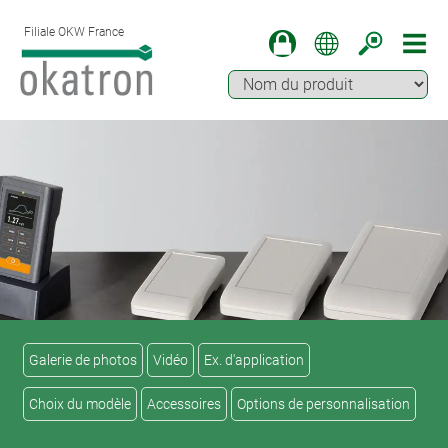
Filiale OKW France
Galerie de photos
Vidéo
Ex. d'application
Choix du modèle
Accessoires
Options de personnalisation