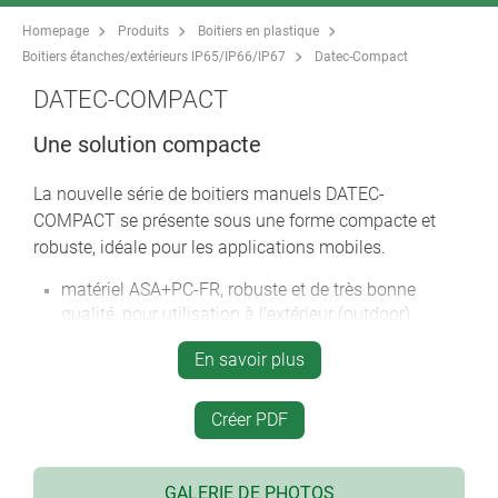
Homepage
Produits
Boitiers en plastique
Boitiers étanches/extérieurs IP65/IP66/IP67
Datec-Compact
DATEC-COMPACT
Une solution compacte
La nouvelle série de boitiers manuels DATEC-
COMPACT se présente sous une forme compacte et
robuste, idéale pour les applications mobiles.
matériel ASA+PC-FR, robuste et de très bonne
qualité, pour utilisation à l’extérieur (outdoor)
haute protection IP65 avec joint pour des
En savoir plus
environnements difficiles
ou protection IP41 sans joint pour des appareils de
mesure meilleur marché
Créer PDF
3 tailles, 2 coloris
sans/avec compartiment pile pour piles AAA ou
GALERIE DE PHOTOS