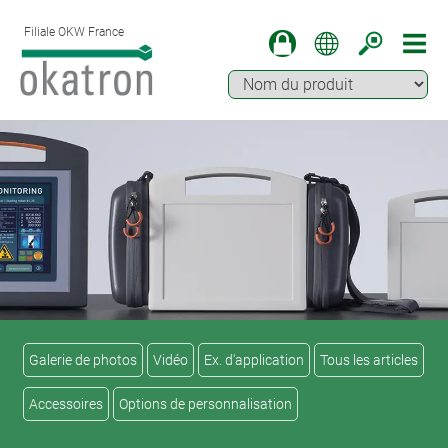
Filiale OKW France
Galerie de photos
Vidéo
Ex. d'application
Tous les articles
Accessoires
Options de personnalisation