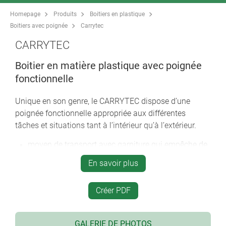
Homepage
Produits
Boitiers en plastique
Boitiers avec poignée
Carrytec
CARRYTEC
Boitier en matière plastique avec poignée
fonctionnelle
Unique en son genre, le CARRYTEC dispose d’une
poignée fonctionnelle appropriée aux différentes
tâches et situations tant à l’intérieur qu’à l’extérieur.
moyen de transport avec garniture qui empêche de
glisser, au-dessus du centre de gravité du boitier
En savoir plus
CARRYTEC M avec partie inférieure plate pour
l'installation de par exemple tablets
Créer PDF
fixation par l’arrière sur des systèmes de trépied ou
bras de support ; positionnement/orientation rapide
de la surface de visualisation et de commande ;
GALERIE DE PHOTOS