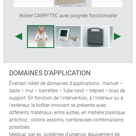
clavier à membrane
nettoyage aisé des boitiers
Boitier CARRYTEC avec poignée fonctionnelle
en option, compartiment pour 5 piles AA (usinage
nécessaire)
des pochettes protectrices pour ranger les
instruments, capteurs, accessoires, etc. (tailles S et
M)
des bossages de fixation pour circuits imprimés et
composants à incorporer
DOMAINES D‘APPLICATION
Éventail inédit de domaines d’applications : manuel –
table – mur – barrettes – tube rond – trépied – bras de
support. En fonction de l'intervention, à l'intérieur ou à
l'extérieur, le boîtier innovant se présente avec
différents matériaux, entre autres, en matière plastique
antichoc ; coloris assortis, nombreuses combinaisons
possibles.
Médical, par ex. systèmes d'urgence, équipement de