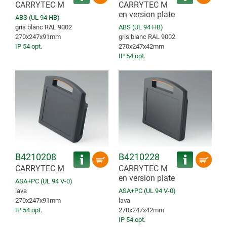
CARRYTEC M
CARRYTEC M
en version plate
ABS (UL 94 HB)
gris blanc RAL 9002
ABS (UL 94 HB)
270x247x91mm
gris blanc RAL 9002
IP 54 opt.
270x247x42mm
IP 54 opt.
B4210208
B4210228
CARRYTEC M
CARRYTEC M
en version plate
ASA+PC (UL 94 V-0)
lava
ASA+PC (UL 94 V-0)
270x247x91mm
lava
IP 54 opt.
270x247x42mm
IP 54 opt.