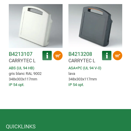
B4213107
B4213208
CARRYTEC L
CARRYTEC L
ABS (UL 94 HB)
ASA+PC (UL 94 V-0)
gris blanc RAL 9002
lava
348x303x117mm
348x303x117mm
IP 54 opt.
IP 54 opt.
QUICKLINKS