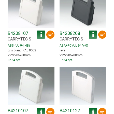
B4208107
B4208208
CARRYTEC S
CARRYTEC S
ABS (UL 94 HB)
ASA+PC (UL 94 V-0)
gris blanc RAL 9002
lava
222x205x80mm
222x205x80mm
IP 54 opt.
IP 54 opt.
B4210107
B4210127