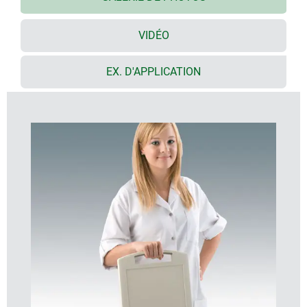
bon guidage du câble
face avant particulièrement grande, utilisable pour
les interfaces utilisateur
VIDÉO
(S : 8,4"/21 cm ; M : 10,4"/26 cm ; L : 13,4"/34 cm)
grande profondeur de montage et beaucoup de
EX. D'APPLICATION
place pour les interfaces tout en gardant une allure
fine
espace protégé pour la mise en place d‘interfaces
pose sûre sur la console de table ou sur le support
mural ; transmission facile des données et du
courant de charge ; des contacts en accessoires
(sauf boitier version plate)
clip de fixation pour accrochage aux tubes ronds
ou pour barrettes d‘appareils conformes à la norme
DIN EN ISO 19054
des boitiers en matière plastique anti-choc qui
résistent aux contraintes élevées
avec joint degré de protection IP 54 (accessoire)
zone de commande en creux pour protéger le