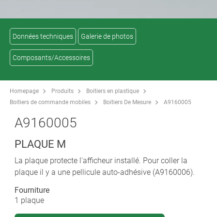
Données techniques
Galerie de photos
Composants/Accessoires
Homepage
Produits
Boitiers en plastique
Boitiers de commande mobiles
Boitiers De Mesure
A9160005
A9160005
PLAQUE M
La plaque protecte l'afficheur installé. Pour coller la
plaque il y a une pellicule auto-adhésive (A9160006).
Fourniture
1 plaque