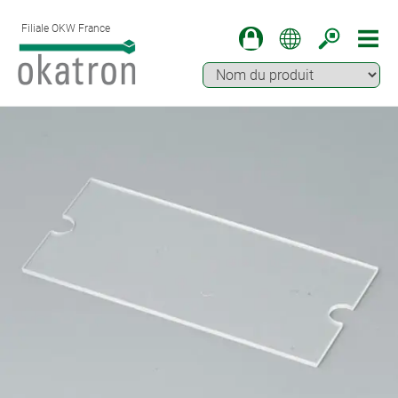
Filiale OKW France