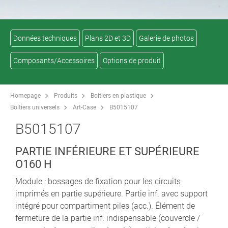
Données techniques
Plans 2D et 3D
Galerie de photos
Composants/Accessoires
Options de produit
Homepage
Produits
Boitiers en plastique
Boitiers universels
Art-Case
B5015107
B5015107
PARTIE INFÉRIEURE ET SUPÉRIEURE
O160 H
Module : bossages de fixation pour les circuits
imprimés en partie supérieure. Partie inf. avec support
intégré pour compartiment piles (acc.). Élément de
fermeture de la partie inf. indispensable (couvercle /