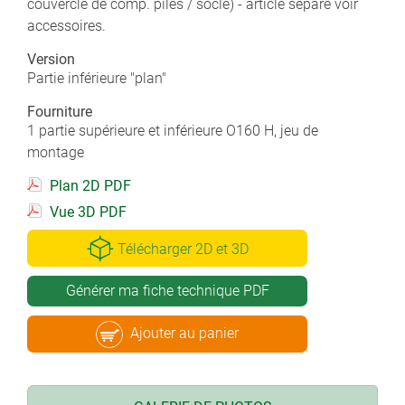
couvercle de comp. piles / socle) - article séparé voir
accessoires.
Version
Partie inférieure "plan"
Fourniture
1 partie supérieure et inférieure O160 H, jeu de
montage
Plan 2D PDF
Vue 3D PDF
Télécharger 2D et 3D
Générer ma fiche technique PDF
Ajouter au panier