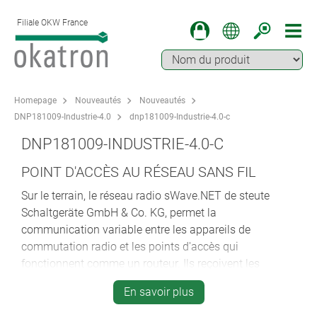
Filiale OKW France
Homepage
Nouveautés
Nouveautés
DNP181009-Industrie-4.0
dnp181009-Industrie-4.0-c
DNP181009-INDUSTRIE-4.0-C
POINT D'ACCÈS AU RÉSEAU SANS FIL
Sur le terrain, le réseau radio sWave.NET de steute
Schaltgeräte GmbH & Co. KG, permet la
communication variable entre les appareils de
commutation radio et les points d'accès qui
fonctionnent comme un routeur. Ils reçoivent les
signaux de commutateurs radio, les regroupent et les
En savoir plus
envoient, par exemple via Ethernet ou WiFi, à un ou
plusieurs serveurs d'application. Les points d'accès