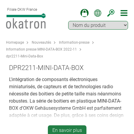
Filiale OKW France
Homepage
Nouveautés
Information-presse
Information presse MINI-DATA-BOX 2022-11
dpr2211-Mini-Data-Box
DPR2211-MINI-DATA-BOX
L'intégration de composants électroniques
miniaturisés, de capteurs et de technologies radio
nécessite des boitiers de petite taille mais néanmoins
robustes. La série de boitiers en plastique MINI-DATA-
BOX d'OKW Gehäusesysteme GmbH est parfaitement
adaptée à cet usage. De plus, grâce à ses coins design
qui jouent délicatement avec la lumière, elle offre une
optique de très grande qualité assortie d’une nouvelle
En savoir plus