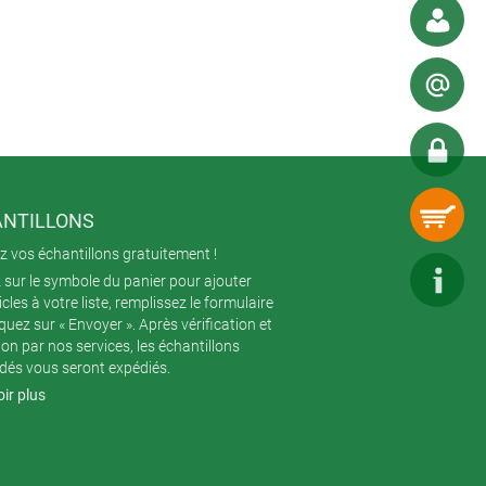
 x P).
ent être fixées sur les côtés des
d'espace pour les interfaces tout en
d'un clip de fixation disponible
é de 180° - permet de positionner /
NTILLONS
 vos échantillons gratuitement !
 sur le symbole du panier pour ajouter
icles à votre liste, remplissez le formulaire
iquez sur « Envoyer ». Après vérification et
ion par nos services, les échantillons
és vous seront expédiés.
ir plus