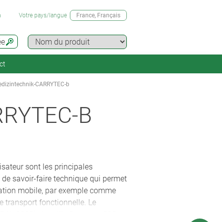
n
Votre pays/langue
France
, Français
ée
ct
dizintechnik-CARRYTEC-b
RRYTEC-B
isateur sont les principales
de savoir-faire technique qui permet
lisation mobile, par exemple comme
 transport fonctionnelle. Le
RAL 9002) : la taille S mesure 222 x