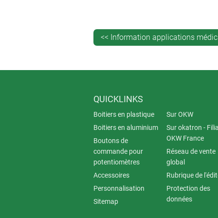
205 x 80 mm, la taille M mesure 270 
Des pochettes protectrices séparées 
versions de boitier S et M. Grâce à 
<< Information applications médic
gardant une allure fine.
Le CARRYTEC peut être suspendu à des
séparément. Le montage par l’arrière
d’aligner rapidement la surface de vis
QUICKLINKS
Boitiers en plastique
Sur OKW
Boitiers en aluminium
Sur okatron - Fili
OKW France
Boutons de
commande pour
Réseau de vente
potentiomètres
global
Accessoires
Rubrique de l'édi
Personnalisation
Protection des
données
Sitemap