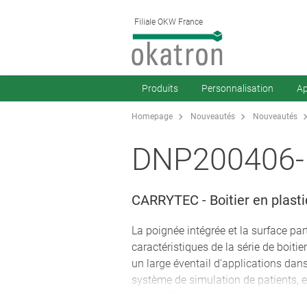
Filiale OKW France
Produits
Personnalisation
Ap
Homepage
Nouveautés
Nouveautés
DNP200406-
CARRYTEC - Boitier en plasti
La poignée intégrée et la surface par
caractéristiques de la série de boi
un large éventail d'applications dan
système de simulation de patients, e
CARRYTEC est disponible départ entre