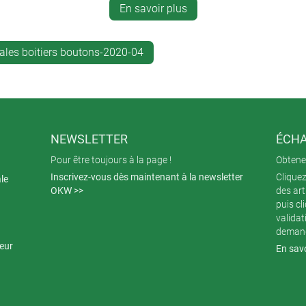
x 247 x 91 / 42 mm et la version L - 348 x 303 x 117 mm (la x H
En savoir plus
pour le stockage d’instruments, de capteurs et d’accessoires peuv
sa grande profondeur d'installation, le CARRYTEC offre beaucoup 
ales boitiers boutons-2020-04
 rails normalisés DIN angulaires ou à des tubes ronds à l'aide 
 sur des systèmes de trépied ou de bras de support - alors tourn
ualisation et de travail.
NEWSLETTER
ÉCHA
Pour être toujours à la page !
Obtenez
Inscrivez-vous dès maintenant à la newsletter
Cliquez
ale
OKW >>
des art
puis cl
validat
demand
teur
En savo