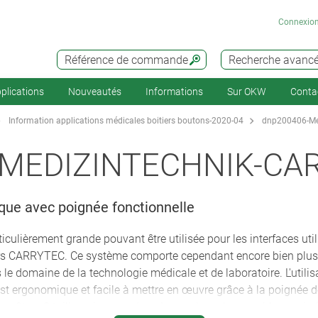
Connexio
Référence de commande
Recherche avanc
plications
Nouveautés
Informations
Sur OKW
Conta
Information applications médicales boitiers boutons-2020-04
dnp200406-Me
MEDIZINTECHNIK-CA
que avec poignée fonctionnelle
ticulièrement grande pouvant être utilisée pour les interfaces util
tiers CARRYTEC. Ce système comporte cependant encore bien plus 
s le domaine de la technologie médicale et de laboratoire. L'uti
st ergonomique et facile à mettre en œuvre grâce à la poignée de
pôt en 3 tailles, chacune dans les couleurs lava ou blanc gris (