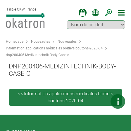
Filiale OKW France
Homepage
Nouveautés
Nouveautés
Information applications médicales boitiers boutons-2020-04
dnp200406-Medizintechnik-Body-Case-c
DNP200406-MEDIZINTECHNIK-BODY-
CASE-C
<< Information applications médicales boitiers
boutons-2020-04