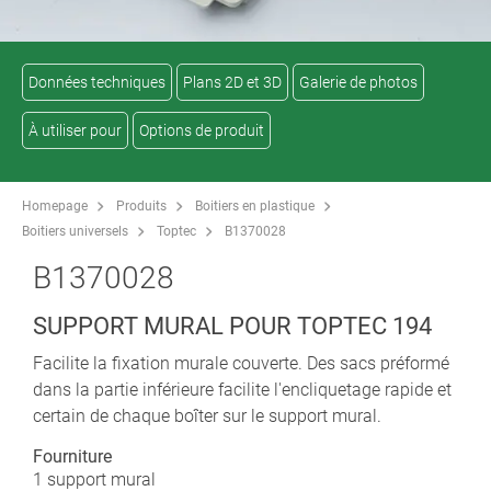
Données techniques
Plans 2D et 3D
Galerie de photos
À utiliser pour
Options de produit
Homepage
Produits
Boitiers en plastique
Boitiers universels
Toptec
B1370028
B1370028
SUPPORT MURAL POUR TOPTEC 194
Facilite la fixation murale couverte. Des sacs préformé
dans la partie inférieure facilite l'encliquetage rapide et
certain de chaque boîter sur le support mural.
Fourniture
1 support mural