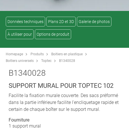
Données techniques
Plans 2D et 3D
Galerie de photos
À utiliser pour
Options de produit
Homepage
Produits
Boitiers en plastique
Boitiers universels
Toptec
B1340028
B1340028
SUPPORT MURAL POUR TOPTEC 102
Facilite la fixation murale couverte. Des sacs préformé
dans la partie inférieure facilite l'encliquetage rapide et
certain de chaque boîter sur le support mural.
Fourniture
1 support mural