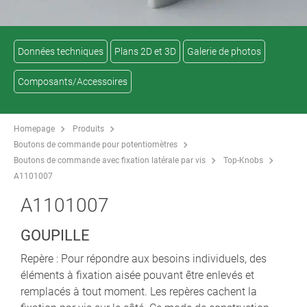
Données techniques
Plans 2D et 3D
Galerie de photos
Composants/Accessoires
Homepage
Produits
Boutons de commande pour potentiomètres
Boutons de commande avec fixation latérale par vis
Top-Knobs
A1101007
A1101007
GOUPILLE
Repère : Pour répondre aux besoins individuels, des
éléments à fixation aisée pouvant être enlevés et
remplacés à tout moment. Les repères cachent la