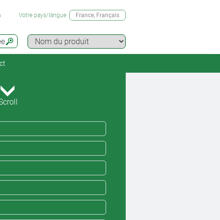
n
Votre pays/langue
France
, Français
ée
ct
Scroll