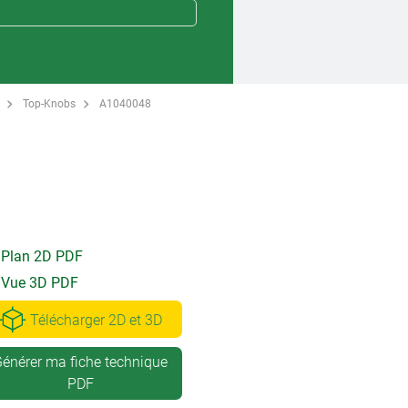
Top-Knobs
A1040048
Plan 2D PDF
Vue 3D PDF
Télécharger 2D et 3D
énérer ma fiche technique
PDF