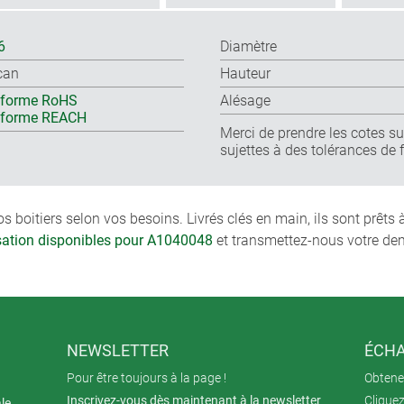
6
Diamètre
can
Hauteur
forme RoHS
Alésage
nforme REACH
Merci de prendre les cotes sur
sujettes à des tolérances de 
boitiers selon vos besoins. Livrés clés en main, ils sont prêts
isation disponibles pour A1040048
et transmettez-nous votre de
NEWSLETTER
ÉCHA
Pour être toujours à la page !
Obtenez
Inscrivez-vous dès maintenant à la newsletter
Cliquez
ale