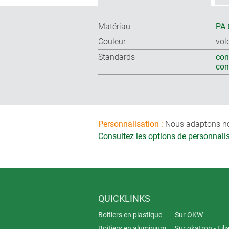
Matériau
PA 
Couleur
vol
Standards
con
co
Personnalisation :
Nous adaptons nos 
Consultez les options de personnal
QUICKLINKS
Boitiers en plastique
Sur OKW
Boitiers en aluminium
Sur okatron - Fili