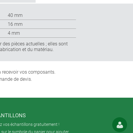
40 mm
16 mm
4 mm
 des pièces actuelles ; elles sont
fabrication et du matériau.
 à recevoir vos composants.
mande de devis.
NTILLONS
 vos échantillons gratuitement !
 sur le symbole du panier pour ajouter