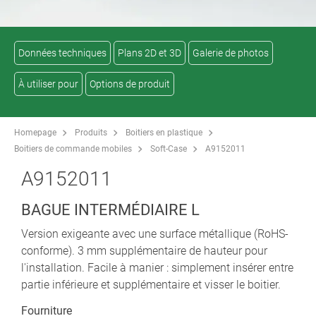
Données techniques
Plans 2D et 3D
Galerie de photos
À utiliser pour
Options de produit
Homepage
Produits
Boitiers en plastique
Boitiers de commande mobiles
Soft-Case
A9152011
A9152011
BAGUE INTERMÉDIAIRE L
Version exigeante avec une surface métallique (RoHS-
conforme). 3 mm supplémentaire de hauteur pour
l'installation. Facile à manier : simplement insérer entre
partie inférieure et supplémentaire et visser le boitier.
Fourniture