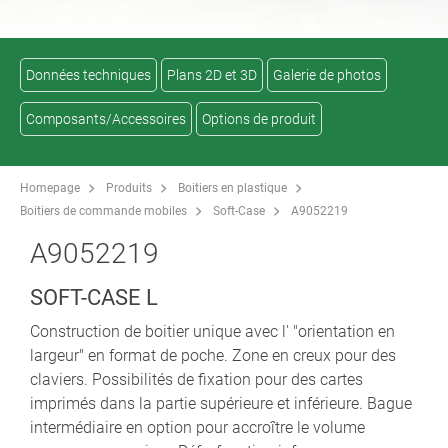
Données techniques
Plans 2D et 3D
Galerie de photos
Composants/Accessoires
Options de produit
Homepage
Produits
Boitiers en plastique
Boitiers de commande mobiles
Soft-Case
A9052219
A9052219
SOFT-CASE L
Construction de boitier unique avec l' "orientation en
largeur" en format de poche. Zone en creux pour des
claviers. Possibilités de fixation pour des cartes
imprimés dans la partie supérieure et inférieure. Bague
intermédiaire en option pour accroître le volume