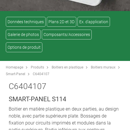
Données techniques
Plans 2D et 3D
Ex. d'application
Galerie de photos
Composants/Accessoires
Options de produit
Homepage
Produits
Boitiers en plastique
Boitiers muraux
Smart-Panel
C6404107
C6404107
SMART-PANEL S114
Boitier en matière plastique en deux parties, au design
noble, avec partie supérieure plate. Bossages de
fixation pour circuits imprimés et modules dans la
partie supérieure. Partie inférieure aux contours