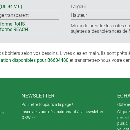
(UL 94 V-0)
Largeur
ge transparent
Hauteur
forme RoHS
Merci de prendre les cotes sur
nforme REACH
sujettes à des tolérances de 
boitiers selon vos besoins. Livrés clés en main, ils sont prêts
isation disponibles pour B6604480
et transmettez-nous votre de
NEWSLETTER
ÉCHA
Pour être toujours à la page !
Obtenez
Inscrivez-vous dès maintenant à la newsletter
Cliquez
ale
OKW >>
des art
puis cl
validat