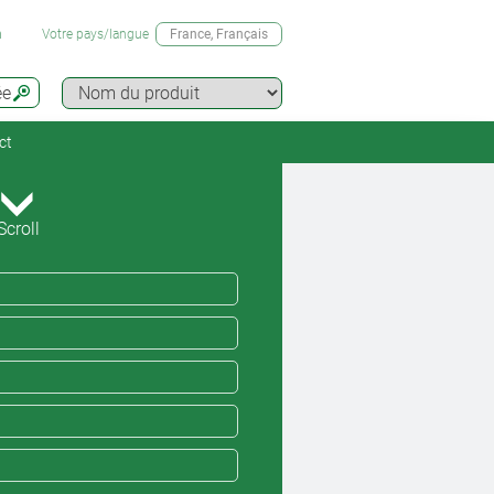
n
Votre pays/langue
France
, Français
ée
ct
Scroll