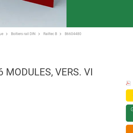
que
Boitiers rail DIN
Railtec B
B6604480
6 MODULES, VERS. VI
G