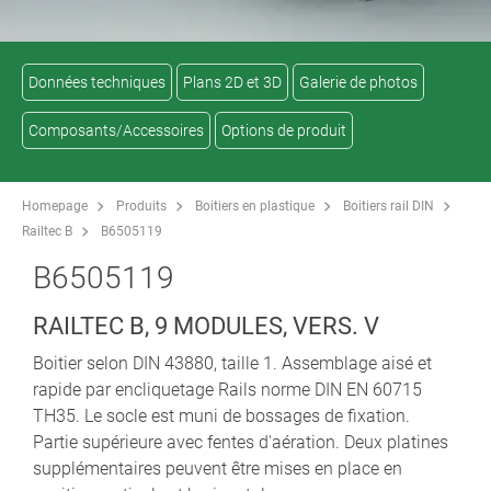
Données techniques
Plans 2D et 3D
Galerie de photos
Composants/Accessoires
Options de produit
Homepage
Produits
Boitiers en plastique
Boitiers rail DIN
Railtec B
B6505119
B6505119
RAILTEC B, 9 MODULES, VERS. V
Boitier selon DIN 43880, taille 1. Assemblage aisé et
rapide par encliquetage Rails norme DIN EN 60715
TH35. Le socle est muni de bossages de fixation.
Partie supérieure avec fentes d'aération. Deux platines
supplémentaires peuvent être mises en place en