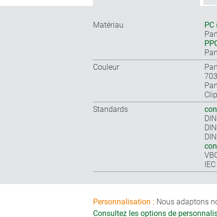
Matériau
PC 
Par
PPO
Part
Couleur
Par
703
Part
Clip
Standards
con
DIN
DIN
DIN
co
VB
IEC
Personnalisation :
Nous adaptons nos 
Consultez les options de personnal