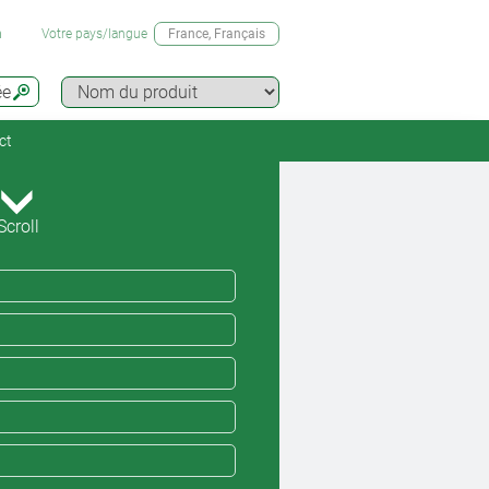
n
Votre pays/langue
France
, Français
ée
ct
Scroll