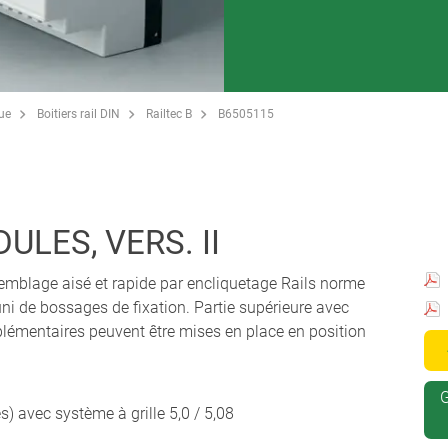
que
Boitiers rail DIN
Railtec B
B6505115
ULES, VERS. II
ssemblage aisé et rapide par encliquetage Rails norme
i de bossages de fixation. Partie supérieure avec
plémentaires peuvent être mises en place en position
G
s) avec système à grille 5,0 / 5,08