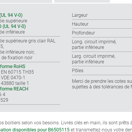
(UL 94 V-0)
Largeur
tie supérieure
Hauteur
 (UL 94 V-0)
ie inférieure
Profondeur
tie supérieure gris clair RAL
Long. circuit imprimé,
5,
partie inférieure
ie inférieure noir,
Larg. circuit imprimé,
 de fixation noir
partie inférieure
forme RoHS
Pôles
 EN 60715 TH35
 VDE 0470-1
Merci de prendre les cotes sur
 43880 taille 1
sujettes à des tolérances de 
nforme REACH
G 4
 529
boitiers selon vos besoins. Livrés clés en main, ils sont prêts
isation disponibles pour B6505115
et transmettez-nous votre de