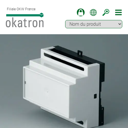
Filiale OKW France