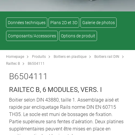
Données techniques
Plans 2D et 3D
Galerie de photos
Composants/Accessoires
Options de produit
Homepage
Produits
Boitiers en plastique
Boitiers rail DIN
Railtec B
B6504111
B6504111
RAILTEC B, 6 MODULES, VERS. I
Boitier selon DIN 43880, taille 1. Assemblage aisé et
rapide par encliquetage Rails norme DIN EN 60715
TH35. Le socle est muni de bossages de fixation.
Partie supérieure sans fentes d'aération. Deux platines
supplémentaires peuvent être mises en place en