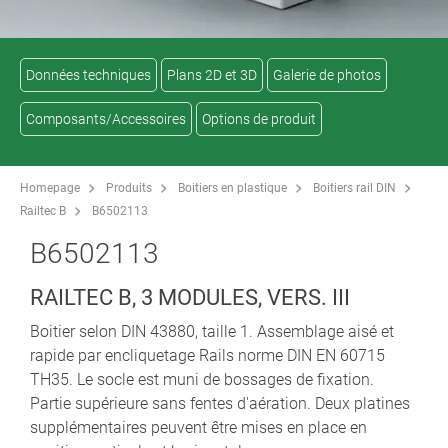
Données techniques
Plans 2D et 3D
Galerie de photos
Composants/Accessoires
Options de produit
Homepage
Produits
Boitiers en plastique
Boitiers rail DIN
Railtec B
B6502113
B6502113
RAILTEC B, 3 MODULES, VERS. III
Boitier selon DIN 43880, taille 1. Assemblage aisé et
rapide par encliquetage Rails norme DIN EN 60715
TH35. Le socle est muni de bossages de fixation.
Partie supérieure sans fentes d'aération. Deux platines
supplémentaires peuvent être mises en place en