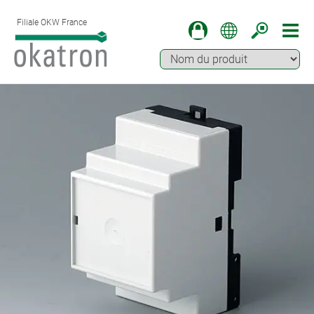
Filiale OKW France