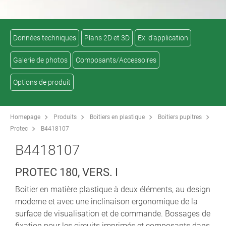
Données techniques
Plans 2D et 3D
Ex. d'application
Galerie de photos
Composants/Accessoires
Options de produit
Homepage
Produits
Boitiers en plastique
Boitiers pupitres
Protec
B4418107
B4418107
PROTEC 180, VERS. I
Boitier en matière plastique à deux éléments, au design
moderne et avec une inclinaison ergonomique de la
surface de visualisation et de commande. Bossages de
fixation pour les circuits imprimés et composants dans