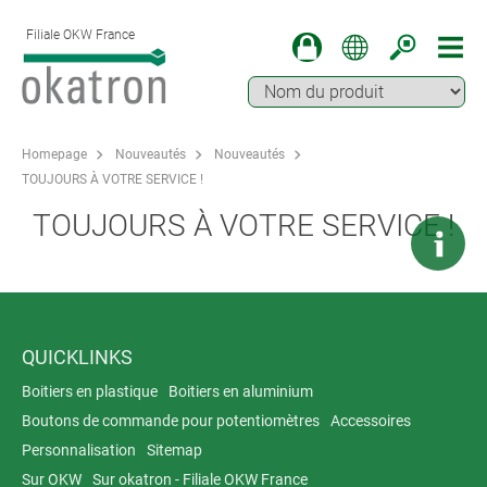
Filiale OKW France
Homepage
Nouveautés
Nouveautés
TOUJOURS À VOTRE SERVICE !
TOUJOURS À VOTRE SERVICE !
QUICKLINKS
Boitiers en plastique
Boitiers en aluminium
Boutons de commande pour potentiomètres
Accessoires
Personnalisation
Sitemap
Sur OKW
Sur okatron - Filiale OKW France