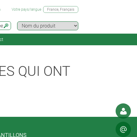
n
Votre pays/langue
France
, Français
ée
ct
S QUI ONT
NTILLONS