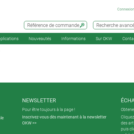
Connexio
Référence de commande
Recherche avanc
plications
Nouveautés
Informations
Sur OKW
Conta
NEWSLETTER
ÉCHA
Pour être toujours à la page !
Obtenez
Inscrivez-vous dès maintenant à la newsletter
Cliquez
ale
OKW >>
des art
puis cl