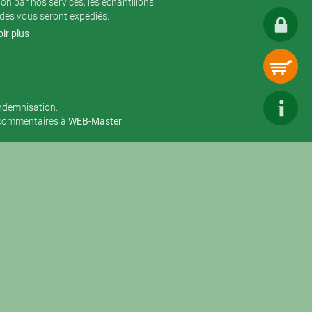
ion par nos services, les échantillons
és vous seront expédiés.
ir plus
indemnisation.
 commentaires à
WEB-Master
.