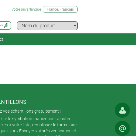
n
Votre pays/langue
France
, Français
ée
ct
NTILLONS
 vos échantillons gratuitement !
 sur le symbole du panier pour ajouter
icles à votre liste, remplissez le formulaire
iquez sur « Envoyer ». Après vérification et