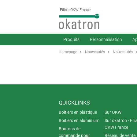
Filiale OKW France
Produits
Personnalisation
Ap
Homepage
Nouveautés
Nouveautés
QUICKLINKS
Boitiers en plastique
Sur OKW
Boitiers en aluminium
Sur okatron - Fili
OKW France
Boutons de
commande pour
Réseau de vente