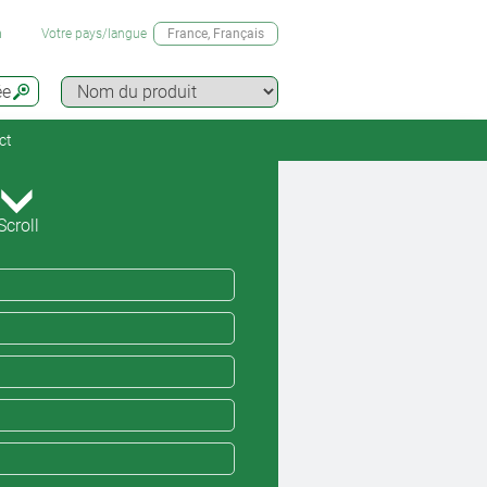
n
Votre pays/langue
France
, Français
ée
ct
Scroll