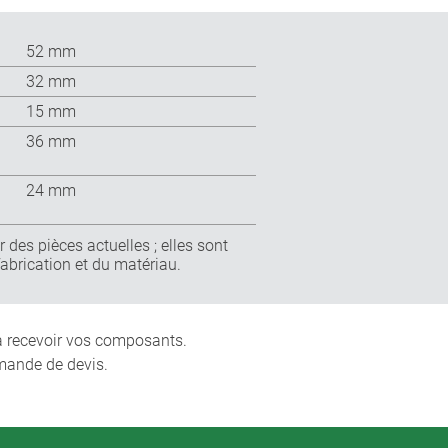
52 mm
32 mm
15 mm
36 mm
24 mm
 des pièces actuelles ; elles sont
fabrication et du matériau.
 à recevoir vos composants.
mande de devis.